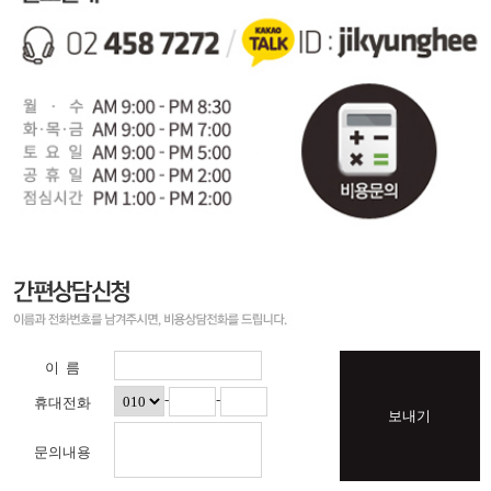
이 름
-
-
휴대전화
보내기
문의내용